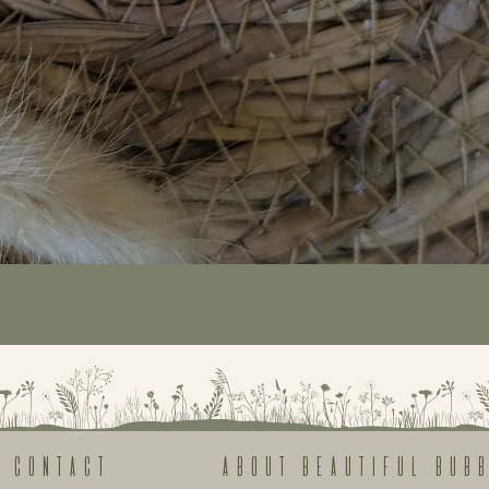
Quick View
Contact
About beautiful bub