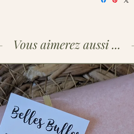
côté relaxant et unive
pour un rituel apaisan
artisanale française e
produit doux et de qua
présentation
peuvent ê
savon invité, format ve
Vous aimerez aussi ...