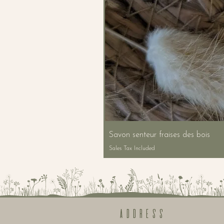
Savon senteur fraises des bois
Sales Tax Included
ADDRESS