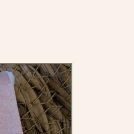
rsel. Ce savon valorise l’image
t et réconfortant.
t séduira une clientèle recherchant un
lité. Le
format, le grammage et la
tre adaptés selon les besoins :
nte ou coffrets.
peaux sensibles