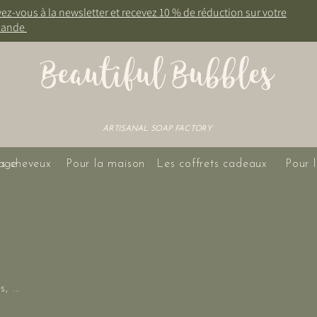
vez-vous à la newsletter et recevez 10 % de réduction sur votre
ande
Beautiful Bubbles
ARTISANAL SOAP FACTORY
age
es cheveux
Pour la maison
Les coffrets cadeaux
Pour l
, ...