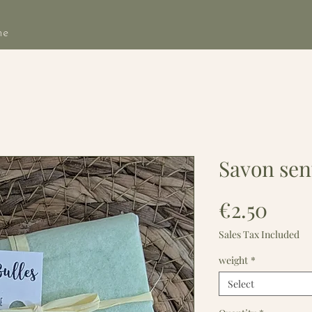
he
Savon sen
Pric
€2.50
Sales Tax Included
weight
*
Select