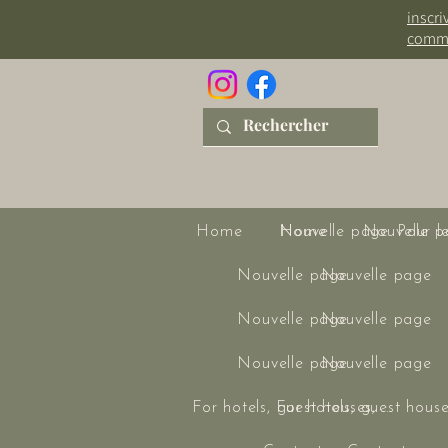
inscri
comm
Home
Nouvelle page
Home
Nouvelle p
Pour l
Nouvelle page
Nouvelle page
Nouvelle page
Nouvelle page
Nouvelle page
Nouvelle page
For hotels, guest houses, ...
For hotels, guest houses