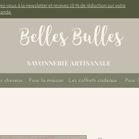
vez-vous à la newsletter et recevez 10 % de réduction sur votre
ande
Belles Bulles
SAVONNERIE ARTISANALE
es cheveux
Pour la maison
Les coffrets cadeaux
Pour l