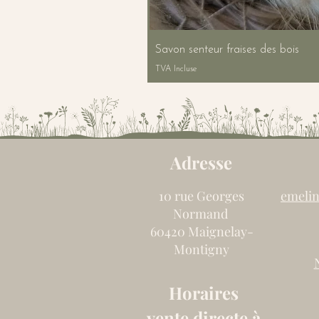
Savon senteur fraises des bois
TVA Incluse
Adresse
10 rue Georges
emelin
Normand
60420 Maignelay-
Montigny
Horaires
vente directe à