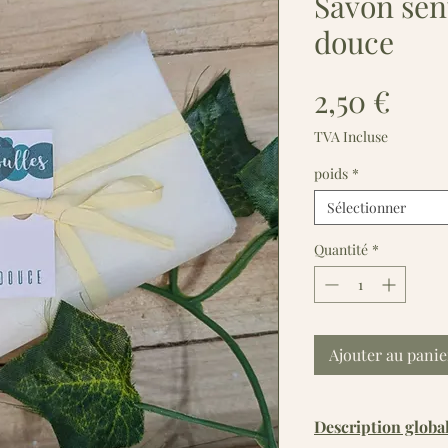
Savon se
douce
Prix
2,50 €
TVA Incluse
poids
*
Sélectionner
Quantité
*
Ajouter au panie
Description globa