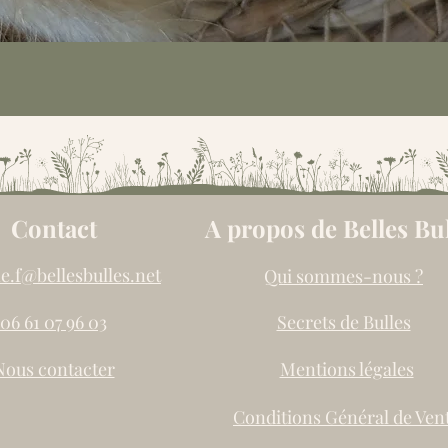
Aperçu rapide
Contact
A propos de Belles Bu
e.f@bellesbulles.net
Qui sommes-nous ?
06 61 07 96 03
Secrets de Bulles
Nous contacter
Mentions légales
Conditions Général de Ven