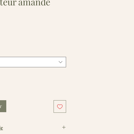
nteur amande
r
le