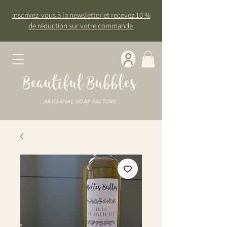
inscrivez-vous à la newsletter et recevez 10 %
de réduction sur votre commande
Beautiful Bubbles
ARTISANAL SOAP FACTORY