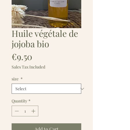
Huile végétale de
jojoba bio
Price
€9.50
Sales Tax Included
size
*
Quantity
*
Add to Cart