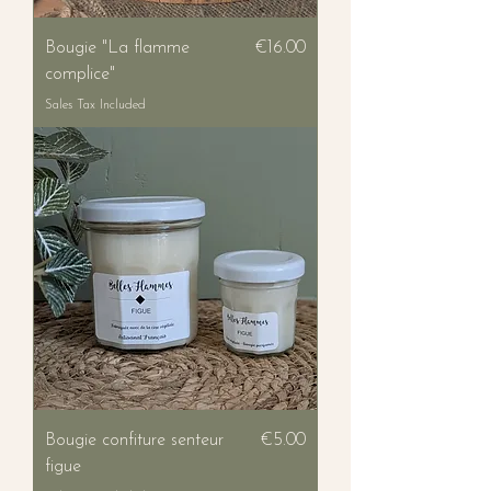
Price
Bougie "La flamme
€16.00
complice"
Sales Tax Included
Price
Bougie confiture senteur
€5.00
figue