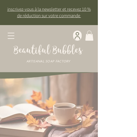
inscrivez-vous à la newsletter et recevez 10 %
de réduction sur votre commande
Beautiful Bubbles
ARTISANAL SOAP FACTORY