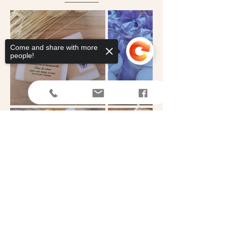
Come and share with more
people!
Sorry, the checkout page does not
support sharing
Copied to clipboard