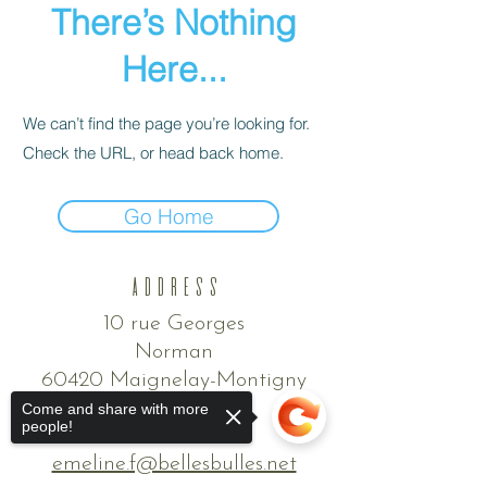
There’s Nothing
Here...
We can’t find the page you’re looking for.
Check the URL, or head back home.
Go Home
ADDRESS
10 rue Georges
Norman
60420 Maignelay-Montigny
Come and share with more
Contact
people!
emeline.f@bellesbulles.net