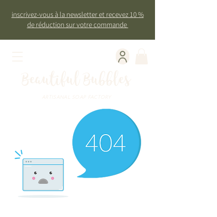
inscrivez-vous à la newsletter et recevez 10 %
de réduction sur votre commande
Beautiful Bubbles
ARTISANAL SOAP FACTORY