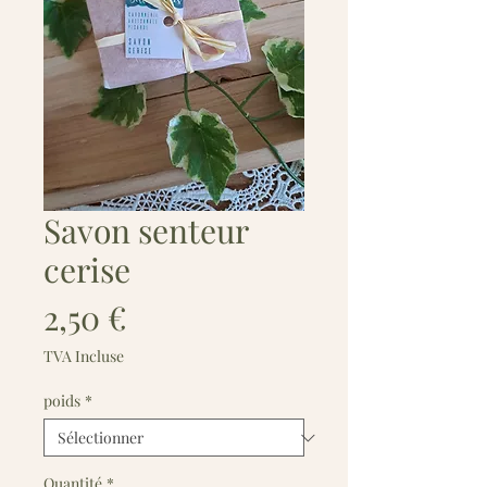
Savon senteur
cerise
Prix
2,50 €
TVA Incluse
poids
*
Quantité
*