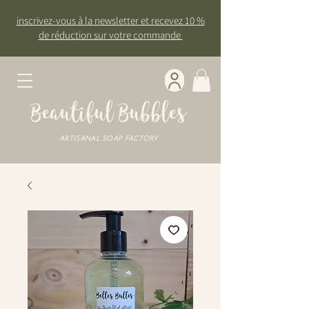
inscrivez-vous à la newsletter et recevez 10 %
de réduction sur votre commande
Beautiful Bubbles
ARTISANAL SOAP FACTORY