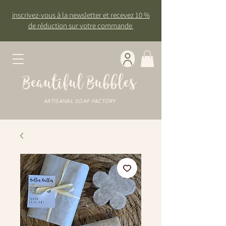
inscrivez-vous à la newsletter et recevez 10 %
de réduction sur votre commande
Beautiful Bubbles
ARTISANAL SOAP FACTORY