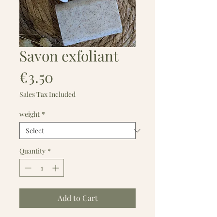
Savon exfoliant
Price
€3.50
Sales Tax Included
weight
*
Quantity
*
Add to Cart