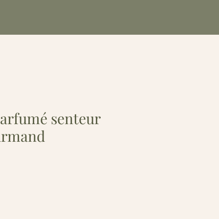
arfumé senteur
ourmand
e