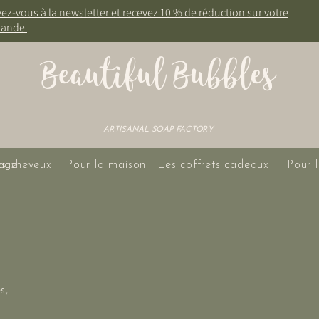
vez-vous à la newsletter et recevez 10 % de réduction sur votre
ande
Beautiful Bubbles
ARTISANAL SOAP FACTORY
age
es cheveux
Pour la maison
Les coffrets cadeaux
Pour l
, ...