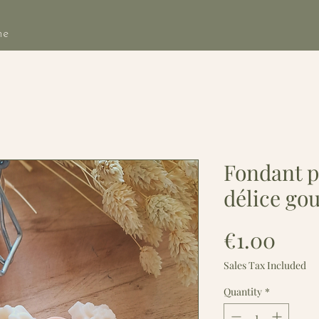
he
Fondant p
délice g
Pric
€1.00
Sales Tax Included
Quantity
*