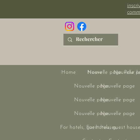
inscri
comm
Home
Nouvelle page
Home
Nouvelle p
Pour l
Nouvelle page
Nouvelle page
Nouvelle page
Nouvelle page
Nouvelle page
Nouvelle page
For hotels, guest houses, ...
For hotels, guest houses