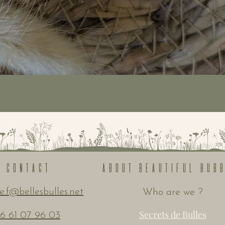
Quick View
Contact
About beautiful bub
e.f@bellesbulles.net
Who are we ?
Secrets de Bulles
6 61 07 96 03