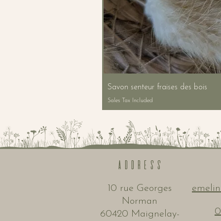
Savon senteur fraises des bois
Sales Tax Included
ADDRESS
10 rue Georges
emelin
Norman
0
60420 Maignelay-