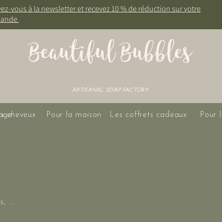
vez-vous à la newsletter et recevez 10 % de réduction sur votre
ande
Beautiful Bubbles
ARTISANAL SOAP FACTORY
age
es cheveux
Pour la maison
Les coffrets cadeaux
Pour l
, ...