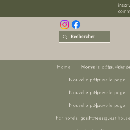
inscri
comm
Home
Nouvelle page
Home
Nouvelle p
Pour l
Nouvelle page
Nouvelle page
Nouvelle page
Nouvelle page
Nouvelle page
Nouvelle page
For hotels, guest houses, ...
For hotels, guest houses