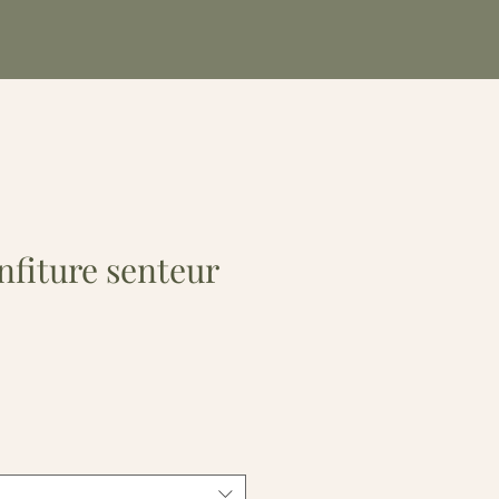
nfiture senteur
e