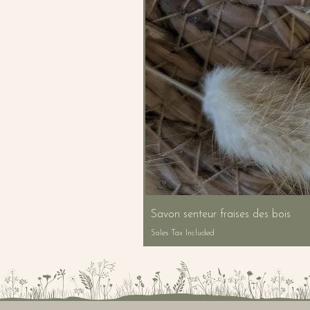
Savon senteur fraises des bois
Sales Tax Included