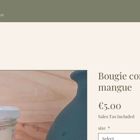
he
Bougie co
mangue
Pric
€5.00
Sales Tax Included
size
*
Select