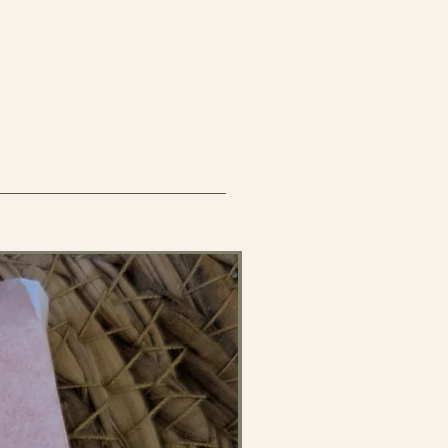
able
: Composée de cire de soja
e quitter la pièce.
pectueuse de l’environnement.
euse
: Le design authentique du pot
te une note décorative unique à
que
: Une fois la bougie terminée, le
yé et utilisé pour ranger de petits
lément de décoration.
peaux sensibles