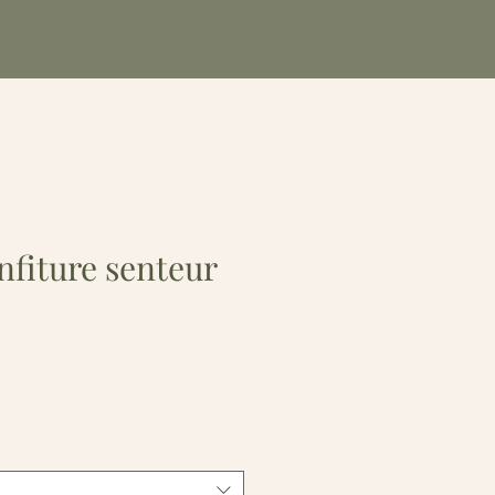
nfiture senteur
e