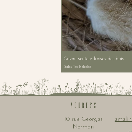
Savon senteur fraises des bois
Sales Tax Included
ADDRESS
10 rue Georges
emelin
Norman