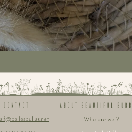
Quick View
Contact
About beautiful bub
e.f@bellesbulles.net
Who are we ?