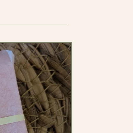
our un parfum plus présent.
ue qui rappelle les confitures
 offrir ou se faire plaisir.
peaux sensibles