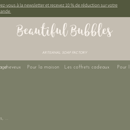
vez-vous à la newsletter et recevez 10 % de réduction sur votre
ande
Beautiful Bubbles
ARTISANAL SOAP FACTORY
age
es cheveux
Pour la maison
Les coffrets cadeaux
Pour l
, ...