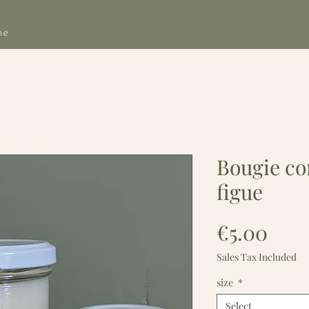
he
Bougie co
figue
Pric
€5.00
Sales Tax Included
size
*
Select