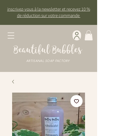
inscrivez-vous à la newsletter et recevez 10 %
de réduction sur votre commande
Beautiful Bubbles
ARTISANAL SOAP FACTORY