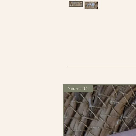
Nouveautés